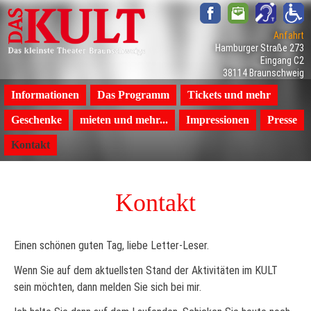
Anfahrt
Hamburger Straße 273
Eingang C2
38114 Braunschweig
Navigation
Informationen
Das Programm
Tickets und mehr
überspringen
Geschenke
mieten und mehr...
Impressionen
Presse
Kontakt
Kontakt
Einen schönen guten Tag, liebe Letter-Leser.
Wenn Sie auf dem aktuellsten Stand der Aktivitäten im KULT
sein möchten, dann melden Sie sich bei mir.