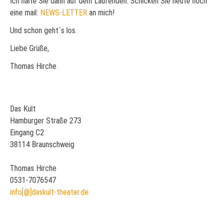
Ich halte Sie dann auf dem Laufenden. Schicken Sie heute noch
eine mail:
NEWS-LETTER
an mich!
Und schon geht´s los.
Liebe Grüße,
Thomas Hirche
Das Kult
Hamburger Straße 273
Eingang C2
38114 Braunschweig
Thomas Hirche
0531-7076547
info[@]daskult-theater.de